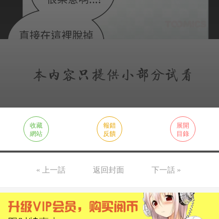
收藏
報錯
展開
網站
反饋
目錄
« 上一話
返回封面
下一話 »