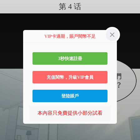
第 4 话
VIP卡過期，賬戶閱幣不足
3秒快速註冊
充值閱幣，升級VIP會員
登陸賬戶
本內容只免費提供小部分試看