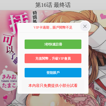
第16话 最终话
VIP卡過期，賬戶閱幣不足
3秒快速註冊
充值閱幣，升級VIP會員
登陸賬戶
本內容只免費提供小部分試看