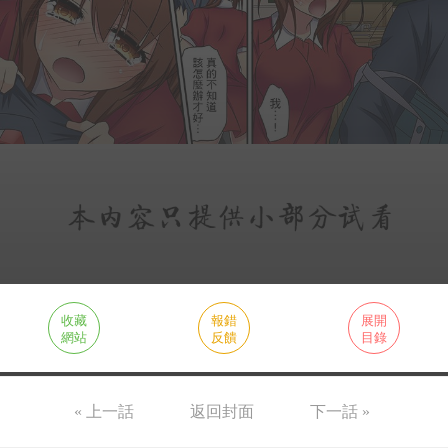
收藏
報錯
展開
網站
反饋
目錄
« 上一話
返回封面
下一話 »